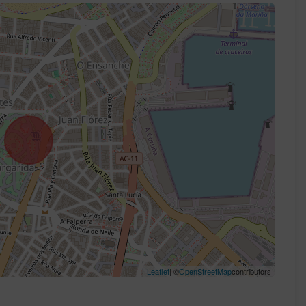
Leaflet
| ©
OpenStreetMap
contributors