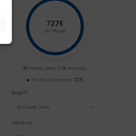
727€
pro Monat
30
Fixierte Jahre,
3.5
%
Interesse
727€
Prinzip und Interesse
Begriff
30 Fixierte Jahre
Interesse