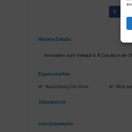
änd
Weitere Details
Immobilien zum Verkauf in A Coruña in der St
Eigenschaften
Ausrichtung Ost-West
Blick a
Videobericht
Immobilienkarte