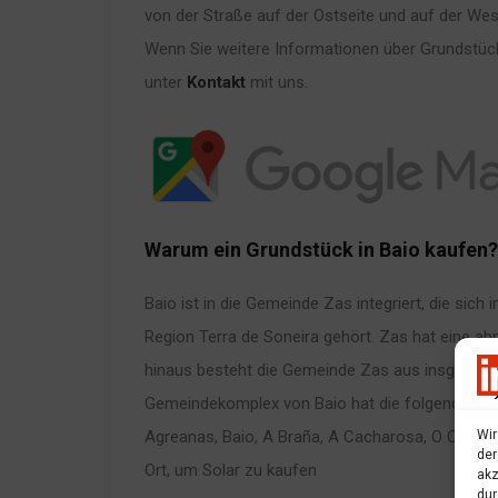
von der Straße auf der Ostseite und auf der Wes
Wenn Sie weitere Informationen über Grundstücke
unter
Kontakt
mit uns.
Warum ein Grundstück in Baio kaufen?
Baio ist in die Gemeinde Zas integriert, die sich
Region Terra de Soneira gehört. Zas hat eine 
hinaus besteht die Gemeinde Zas aus insgesamt 
Gemeindekomplex von Baio hat die folgenden Be
Wir
Agreanas, Baio, A Braña, A Cacharosa, O Capo do
der
Ort, um Solar zu kaufen
akz
dur