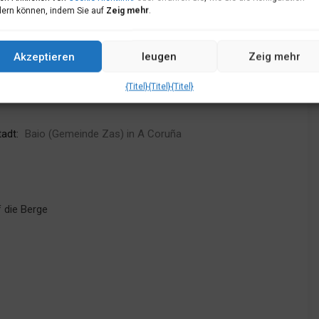
ern können, indem Sie auf
Zeig mehr
.
Akzeptieren
leugen
Zeig mehr
{Titel}
{Titel}
{Titel}
adt:
Baio (Gemeinde Zas) in A Coruña
uf die Berge