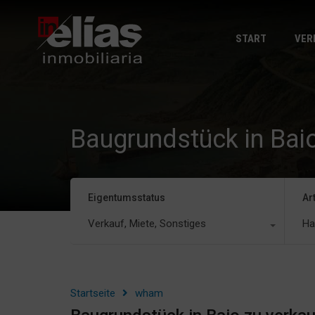
START
VER
Baugrundstück in Bai
Eigentumsstatus
Ar
Verkauf, Miete, Sonstiges
Ha
Startseite
wham