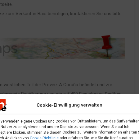
tseite.
 zum Verkauf in Baio benötigen, kontaktieren Sie uns bitte
 im westlichen Teil der Provinz A Coruña befindet und zur
abnehmende Bevölkerung von etwa 5.400 Einwohnern. Darüber
16 Gemeinden, von denen eine Baio ist. Der
Cookie-Einwilligung verwalten
völkerungszentren, von denen eines Baio Pequeño ist:
 verwenden eigene Cookies und Cookies von Drittanbietern, um das Surfverhalte
 Rollo, O Chamberín, Fornelos und Agra. Baio ist ein idealer
 Nutzer zu analysieren und unsere Dienste zu verbessern. Wenn Sie auf Ich
eptiere klicken, stimmen Sie diesen Cookies zu. Weitere Informationen erhalten 
ch Anklicken von
Cookie-Richtlinie
oder erfahren Sie, wie Sie die Konfiguration