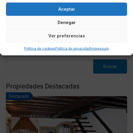
861
m2
Aceptar
Venta
Denegar
45,000€
Ver preferencias
Política de cookies
Política de privacidad
Impressum
Buscar:
Propiedades Destacadas
Destacado