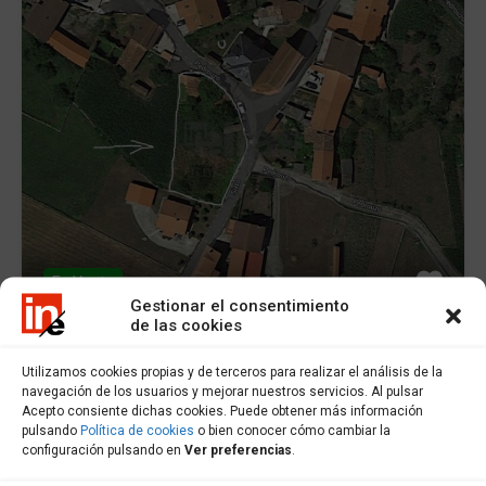
En Venta
Gestionar el consentimiento
de las cookies
Utilizamos cookies propias y de terceros para realizar el análisis de la
Solar en venta en Xaviña – S000542
navegación de los usuarios y mejorar nuestros servicios. Al pulsar
Acepto consiente dichas cookies. Puede obtener más información
Solar en venta en Xaviña. Finca en el centro del…
pulsando
Política de cookies
o bien conocer cómo cambiar la
configuración pulsando en
Ver preferencias
.
Área