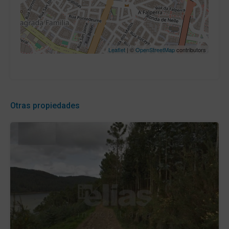
Leaflet
| ©
OpenStreetMap
contributors
Otras propiedades