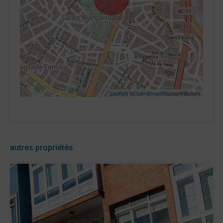
Leaflet
| ©
OpenStreetMap
contributors
autres propriétés