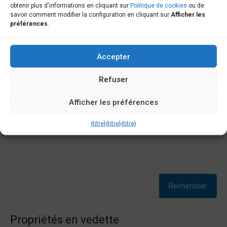
obtenir plus d'informations en cliquant sur
Politique de cookies
ou de
Maison à vendre à Camariñas – C000594
savoir comment modifier la configuration en cliquant sur
Afficher les
préférences
.
Maison à vendre à Camariñas... Opportunité près de la
plage....
Accepter
Chambres
Salles de bain
Surface
Refuser
4
132
m2
1
Afficher les préférences
Vente
115,000€
{titre}
{titre}
{titre}
Rechercher :
Propriétés en vedette