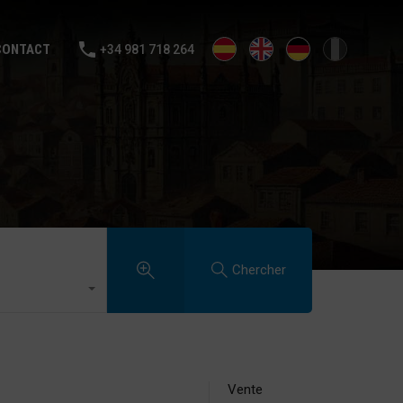
NTE
LOUER
VENDS TA MAISON
BLOG
CONTACT
CONTACT
+34 981 718 264
Chercher
Vente