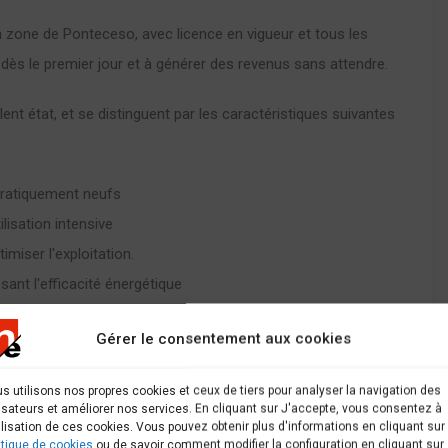
la zone de Ponteceso, avec licence en vigueur et tous les
dès le premier jour et à générer des revenus sans attendre.
nt état, et se distinguent par les caractéristiques suivantes
pratiquement neufs
ilisation intensive
imiser l'exploitation.
ant l'efficacité énergétique
Gérer le consentement aux cookies
étique de l'entreprise.
e agile et efficace.
s utilisons nos propres cookies et ceux de tiers pour analyser la navigation des
lisateurs et améliorer nos services. En cliquant sur J'accepte, vous consentez à
 du secteur et les investisseurs à la recherche d'une
tilisation de ces cookies. Vous pouvez obtenir plus d'informations en cliquant sur
itique de cookies
ou de savoir comment modifier la configuration en cliquant sur