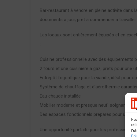
Bar-restaurant à vendre en pleine activité dans 
documents à jour, prêt à commencer à travailler 
Les locaux sont entièrement équipés et en excelle
:
Cuisine professionnelle avec des équipements 
2 fours et une cuisinière à gaz, prêts pour une ut
Entrepôt frigorifique pour la viande, idéal pour opt
Système de chauffage et d'aérothermie garantiss
Eau chaude installée
Mobilier moderne et presque neuf, soignant l'esth
Des espaces fonctionnels préparés pour un servic
Nou
uti
Une opportunité parfaite pour les professionnels
l'u
Pol