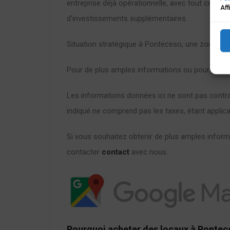
entreprise déjà opérationnelle, avec tout ce qu'il
Aff
d'investissements supplémentaires.
Situation stratégique à Ponteceso, une zone d'acti
Pour de plus amples informations ou pour organis
Les informations données ici ne sont pas contrai
indiqué ne comprend pas les taxes, étant applicab
Si vous souhaitez obtenir de plus amples inform
contacter
contact
avec nous.
Pourquoi acheter des locaux à Pontec