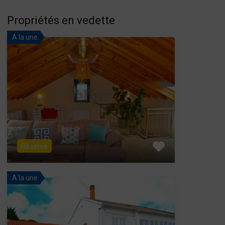
Propriétés en vedette
A la une
Réservé
A la une