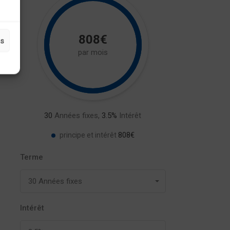
808€
es
par mois
30
Années fixes,
3.5
%
Intérêt
808€
principe et intérêt
Terme
30 Années fixes
Intérêt