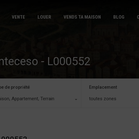
DÉBUT
VE
VENTE
LOUER
VENDS TA MAISON
BLOG
nteceso - L000552
pe de propriété
Emplacement
ison, Appartement, Terrain
toutes zones