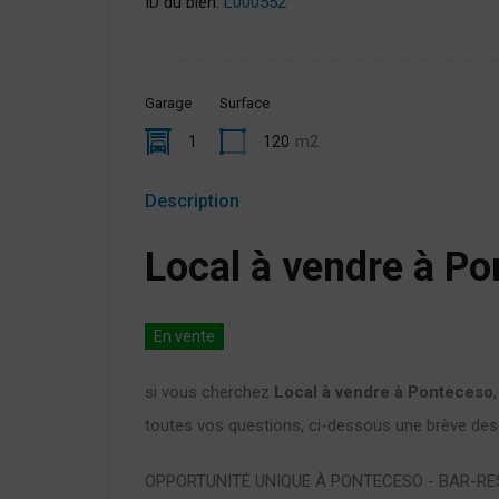
ID du bien:
L000552
Garage
Surface
1
120
m2
Description
Local à vendre à P
En vente
si vous cherchez
Local à vendre à Ponteceso
toutes vos questions, ci-dessous une brève descr
OPPORTUNITÉ UNIQUE À PONTECESO - BAR-RE