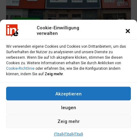
Im Angebot
Cookie-Einwilligung
verwalten
Wir verwenden eigene Cookies und Cookies von Drittanbietern, um das
Wohnung zu verkaufen in Baio - P000706
Surfverhalten der Nutzer zu analysieren und unsere Dienste zu
verbessern. Wenn Sie auf Ich akzeptiere klicken, stimmen Sie diesen
Wohnung zu verkaufen in Baio. Geräumige und sehr helle
Cookies zu. Weitere Informationen erhalten Sie durch Anklicken von
Cookie-Richtlinie
oder erfahren Sie, wie Sie die Konfiguration ändern
Wohnung...
können, indem Sie auf
Zeig mehr
.
Schlafzimmer
Badezimmer
Bereich
4
135
m2
2
Akzeptieren
leugen
Verkauf
85,000€
Zeig mehr
{Titel}
{Titel}
{Titel}