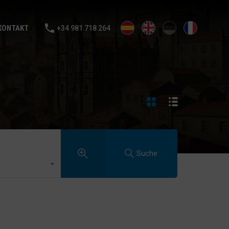
MIETEN
VERKAUFE DEIN HAUS
BLOGGEN
KONTAKT
KONTAKT
+34 981 718 264
Suche