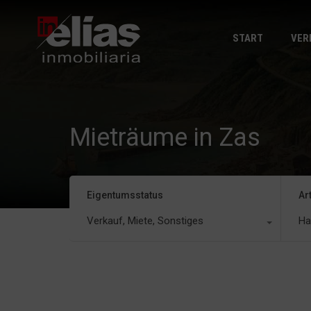
START
VER
Mieträume in Zas
Eigentumsstatus
Ar
Verkauf, Miete, Sonstiges
Ha