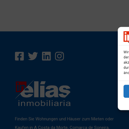
Wir
der
akz
dur
änd
Finden Sie Wohnungen und Häuser zum Mieten oder
Kaufen in A Costa da Morte, Comarca de Soneira,