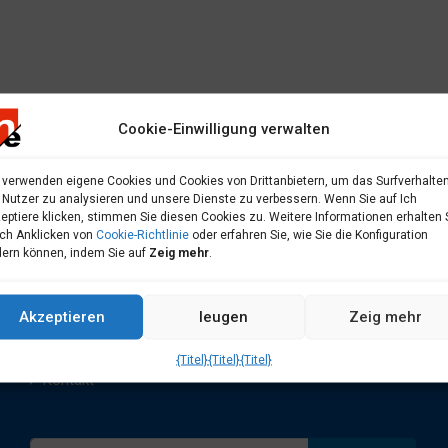
Cookie-Einwilligung verwalten
 verwenden eigene Cookies und Cookies von Drittanbietern, um das Surfverhalte
 Nutzer zu analysieren und unsere Dienste zu verbessern. Wenn Sie auf Ich
eptiere klicken, stimmen Sie diesen Cookies zu. Weitere Informationen erhalten 
ch Anklicken von
Cookie-Richtlinie
oder erfahren Sie, wie Sie die Konfiguration
ern können, indem Sie auf
Zeig mehr
.
Start
Verkauf
Mieten
Ferienwohnung
Akzeptieren
leugen
Zeig mehr
verkaufe dein Haus
Bloggen
{Titel}
{Titel}
{Titel}
Kontakt
Suche