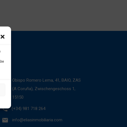
n
Sie
Obispo Romero Lema, 41, BAIO, ZAS
(A Coruña), Zwischengeschoss 1,
15150
(+34) 981 718 264
info@eliasinmobiliaria.com