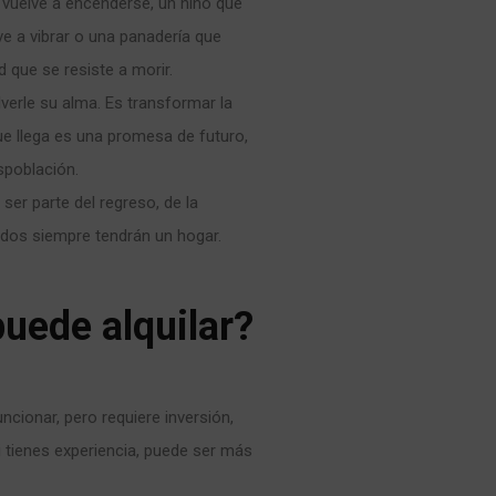
vuelve a encenderse, un niño que
lve a vibrar o una panadería que
que se resiste a morir.
verle su alma. Es transformar la
ue llega es una promesa de futuro,
spoblación.
ser parte del regreso, de la
rdos siempre tendrán un hogar.
puede alquilar?
uncionar, pero requiere inversión,
i tienes experiencia, puede ser más