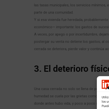
las tasas municipales, los servicios mínimos, 
parte de una comunidad.
Y si esa vivienda fue heredada, probablement
económico— importante: los gastos de sucesió
A veces, por apego o por incertidumbre, dejam
postergar su venta no detiene los gastos; al co
cerrada se deteriora, pierde valor y continúa 
3. El deterioro físi
Una casa cerrada no solo se llena de polvo: se m
humedad se cuela por las grietas como un sus
Utili
los u
donde antes hubo vida, y poco a poco sus cimi
Pued