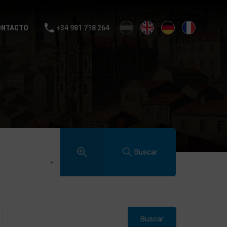
TA
ALQUILER
VENDE TU CASA
BLOG
CONTACTO
ONTACTO
+34 981 718 264
Buscar