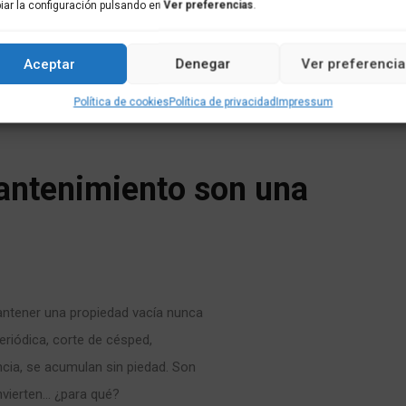
n cada rincón, puede convertirse en
ar la configuración pulsando en
Ver preferencias
.
e una vivienda necesita más que
r humano.
Aceptar
Denegar
Ver preferencia
sa se desmorona sin quien la
Política de cookies
Política de privacidad
Impressum
antenimiento son una
ntener una propiedad vacía nunca
riódica, corte de césped,
ncia, se acumulan sin piedad. Son
invierten… ¿para qué?