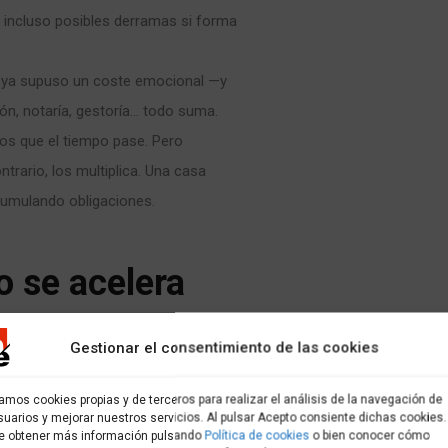
e incluso posibles derramas si forma
e ya supuso un coste emocional —y
n, notaría, gestoría… todo suma.
os que el tiempo pase. Pero
ntrario, los multiplica. Una casa
acumulando obligaciones.
co se acelera
Gestionar el consentimiento de las cookies
archita. El silencio la corroe, la
urro de abandono, el moho florece
zamos cookies propias y de terceros para realizar el análisis de la navegación de
suarios y mejorar nuestros servicios. Al pulsar Acepto consiente dichas cookies.
entos se resienten. Lo que un día
e obtener más información pulsando
Política de cookies
o bien conocer cómo