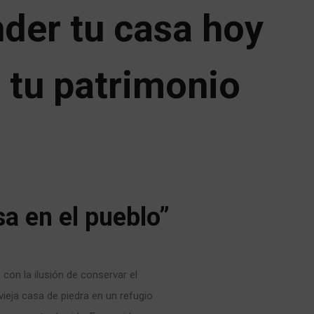
der tu casa hoy
 tu patrimonio
sa en el pueblo”
on la ilusión de conservar el
vieja casa de piedra en un refugio