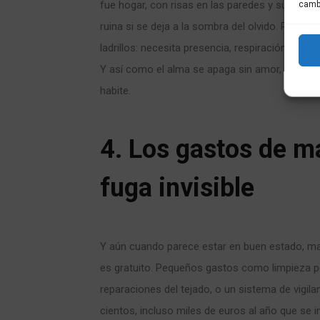
fue hogar, con risas en las paredes y sueños e
cambi
ruina si se deja a la sombra del olvido. Porqu
ladrillos: necesita presencia, respiración, calo
Y así como el alma se apaga sin amor, una ca
habite.
4. Los gastos de m
fuga invisible
Y aún cuando parece estar en buen estado, ma
es gratuito. Pequeños gastos como limpieza pe
reparaciones del tejado, o un sistema de vigila
cientos, incluso miles de euros al año que se 