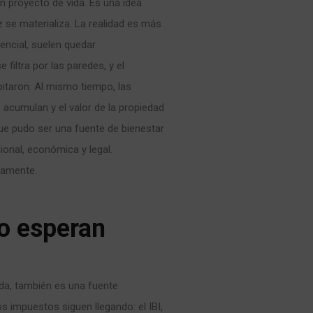
n proyecto de vida. Es una idea
z se materializa. La realidad es más
tencial, suelen quedar
filtra por las paredes, y el
bitaron. Al mismo tiempo, las
 acumulan y el valor de la propiedad
ue pudo ser una fuente de bienestar
ional, económica y legal.
tamente.
o esperan
ida, también es una fuente
s impuestos siguen llegando: el IBI,