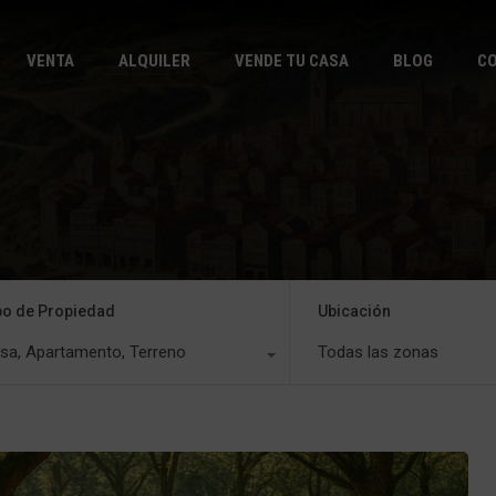
INICIO
VEN
VENTA
ALQUILER
VENDE TU CASA
BLOG
C
po de Propiedad
Ubicación
sa, Apartamento, Terreno
Todas las zonas