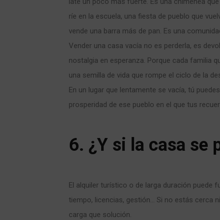
late un poco más fuerte. Es una chimenea que 
ríe en la escuela, una fiesta de pueblo que vue
vende una barra más de pan. Es una comunidad 
Vender una casa vacía no es perderla, es devol
nostalgia en esperanza. Porque cada familia q
una semilla de vida que rompe el ciclo de la de
En un lugar que lentamente se vacía, tú puedes 
prosperidad de ese pueblo en el que tus recue
6. ¿Y si la casa se 
El alquiler turístico o de larga duración puede f
tiempo, licencias, gestión… Si no estás cerca n
carga que solución.