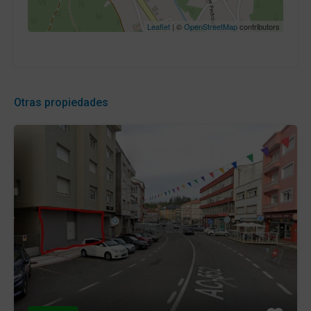
Leaflet
| ©
OpenStreetMap
contributors
Otras propiedades