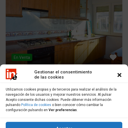
En Venta
Gestionar el consentimiento
de las cookies
Piso en venta en Vimianzo – P000669
Utilizamos cookies propias y de terceros para realizar el análisis de la
navegación de los usuarios y mejorar nuestros servicios. Al pulsar
Piso en venta en Vimianzo. Piso en segunda planta en…
Acepto consiente dichas cookies. Puede obtener más información
pulsando
Política de cookies
o bien conocer cómo cambiar la
Cuartos
Baños
Área
configuración pulsando en
Ver preferencias
.
3
97
m2
1