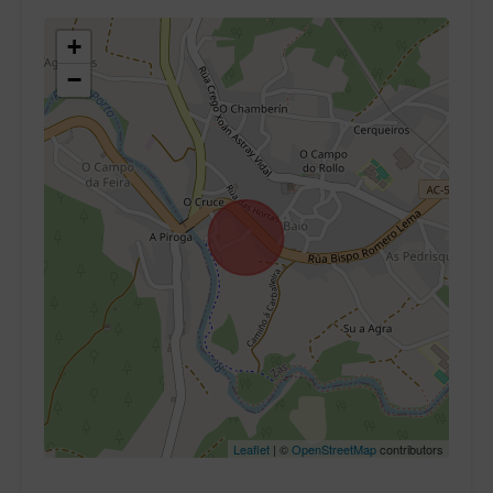
+
−
Leaflet
| ©
OpenStreetMap
contributors