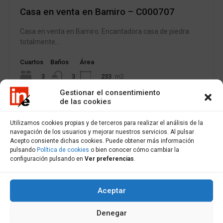
Casa en venta en Bamiro – C000707
Casa en venta en Bamiro. Encantadora casa de piedra
totalmente…
Cuartos
Baños
Área
3
233
m2
3
Gestionar el consentimiento
de las cookies
Venta
225,000€
Utilizamos cookies propias y de terceros para realizar el análisis de la
navegación de los usuarios y mejorar nuestros servicios. Al pulsar
Acepto consiente dichas cookies. Puede obtener más información
pulsando
Política de cookies
o bien conocer cómo cambiar la
configuración pulsando en
Ver preferencias
.
Aceptar
Denegar