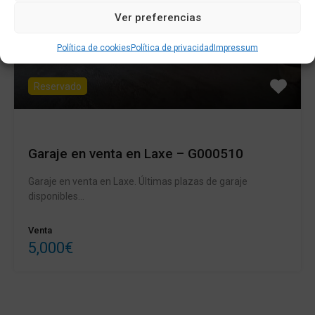
Ver preferencias
Política de cookies
Política de privacidad
Impressum
Reservado
Garaje en venta en Laxe – G000510
Garaje en venta en Laxe. Últimas plazas de garaje
disponibles…
Venta
5,000€