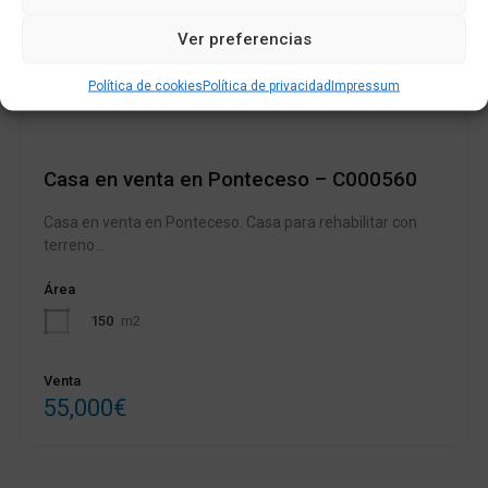
Ver preferencias
En Venta
Política de cookies
Política de privacidad
Impressum
Casa en venta en Ponteceso – C000560
Casa en venta en Ponteceso. Casa para rehabilitar con
terreno…
Área
150
m2
Venta
55,000€