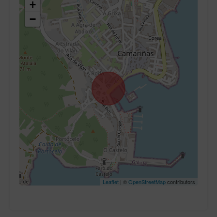
+
−
Leaflet
| ©
OpenStreetMap
contributors