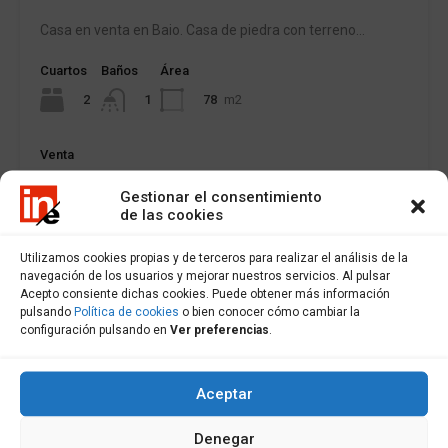
Casa en venta en Baio. Casa de piedra con terreno…
Cuartos
Baños
Área
2
78
m2
1
Venta
75,000€
Gestionar el consentimiento
de las cookies
Utilizamos cookies propias y de terceros para realizar el análisis de la
navegación de los usuarios y mejorar nuestros servicios. Al pulsar
Acepto consiente dichas cookies. Puede obtener más información
pulsando
Política de cookies
o bien conocer cómo cambiar la
configuración pulsando en
Ver preferencias
.
Aceptar
Denegar