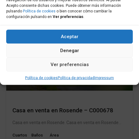
Acepto consiente dichas cookies. Puede obtener más información
pulsando
Política de cookies
o bien conocer cómo cambiar la
configuración pulsando en
Ver preferencias
.
Aceptar
Denegar
Ver preferencias
Política de cookies
Política de privacidad
Impressum
En Venta
Casa en venta en Rosende – C000678
Casa en venta en Rosende. Casa en venta en Rosende…
Cuartos
Baños
Área