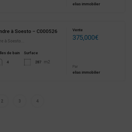
elias immobilier
Vente
endre à Soesto – C000526
375,000€
re à Soesto.…
lles de bain
Surface
m2
287
4
Par
elias immobilier
2
3
4