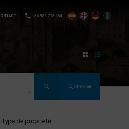
NTE
LOUER
VENDS TA MAISON
BLOG
CONTACT
CONTACT
+34 981 718 264
Chercher
Type de propriété