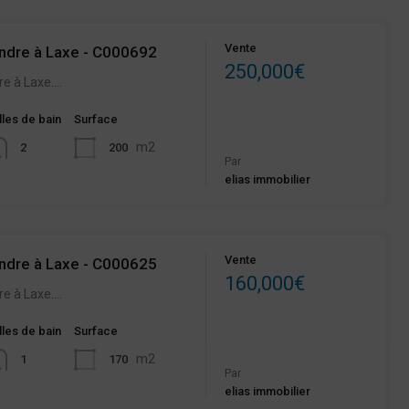
Vente
ndre à Laxe - C000692
250,000€
re à Laxe.…
lles de bain
Surface
m2
200
2
Par
elias immobilier
Vente
ndre à Laxe - C000625
160,000€
re à Laxe.…
lles de bain
Surface
m2
170
1
Par
elias immobilier