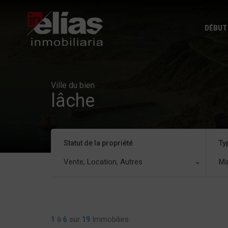
DÉBUT
Ville du bien
lâche
Statut de la propriété
Ty
Vente, Location, Autres
Ma
1
à
6
sur
19
Immobilies