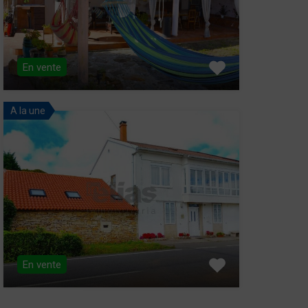
En vente
A la une
En vente