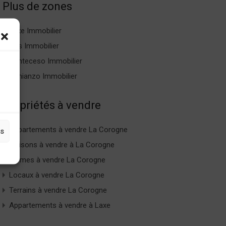
Plus de zones
Laxe Immobilier
Zas Immobilier
Ponteceso Immobilier
Vimianzo Immobilier
Propriétés à vendre
Appartements à vendre La Corogne
es
Maisons à vendre à La Corogne
Fermes à vendre La Corogne
Locaux à vendre La Corogne
Terrains à vendre La Corogne
Appartements à vendre à Laxe