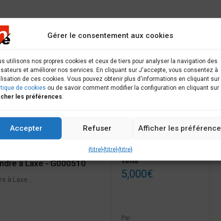
Vente
Gérer le consentement aux cookies
 à vendre à Laxe –
197,000€
s utilisons nos propres cookies et ceux de tiers pour analyser la navigation des
 vendre à Laxe.…
lisateurs et améliorer nos services. En cliquant sur J'accepte, vous consentez à
tilisation de ces cookies. Vous pouvez obtenir plus d'informations en cliquant sur
lles de bain
Surface
itique de cookies
ou de savoir comment modifier la configuration en cliquant sur
icher les préférences
.
m2
94
2
Par
elias immobilier
Accepter
Refuser
Afficher les préférenc
{titre}
{titre}
{titre}
Vente
ndre à Laxe - G000510
5,000€
e à Laxe....
Par