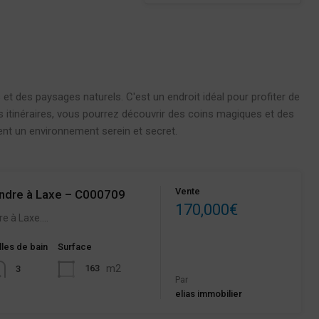
t des paysages naturels. C'est un endroit idéal pour profiter de
vers itinéraires, vous pourrez découvrir des coins magiques et des
ent un environnement serein et secret.
Vente
endre à Laxe – C000709
170,000€
re à Laxe.…
lles de bain
Surface
m2
163
3
Par
elias immobilier