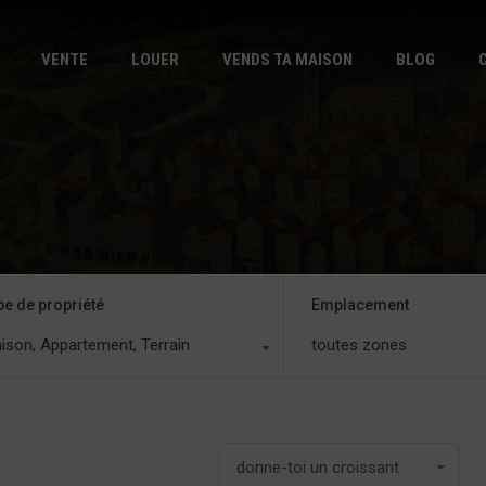
DÉBUT
VE
VENTE
LOUER
VENDS TA MAISON
BLOG
pe de propriété
Emplacement
ison, Appartement, Terrain
toutes zones
donne-toi un croissant