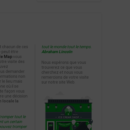
t chacun de ces
tout le monde tout le temps.
e peut être
Abraham Lincoln
le Map
vous
tre visite des
Nous espérons que vous
ouvez
trouverez ce que vous
ous demander
cherchez et nous vous
formations non
remercions de votre visite
 le lieu mais
sur notre site Web.
one où il se
tte façon vous
re une décision
n locale la
romper tout le
t un certain
pouvez tromper