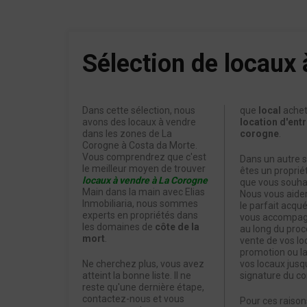
Sélection de locaux
Dans cette sélection, nous
que
local
achet
avons des locaux à vendre
location d'entr
dans les zones de La
corogne
.
Corogne à Costa da Morte.
Vous comprendrez que c'est
Dans un autre s
le meilleur moyen de trouver
êtes un propriét
locaux à vendre à La Corogne
que vous souha
Main dans la main avec Elias
Nous vous aider
Inmobiliaria, nous sommes
le parfait acqu
experts en propriétés dans
vous accompag
les domaines de
côte de la
au long du pro
mort
.
vente de vos lo
promotion ou la
Ne cherchez plus, vous avez
vos locaux jusqu
atteint la bonne liste. Il ne
signature du co
reste qu'une dernière étape,
contactez-nous et vous
Pour ces raisons