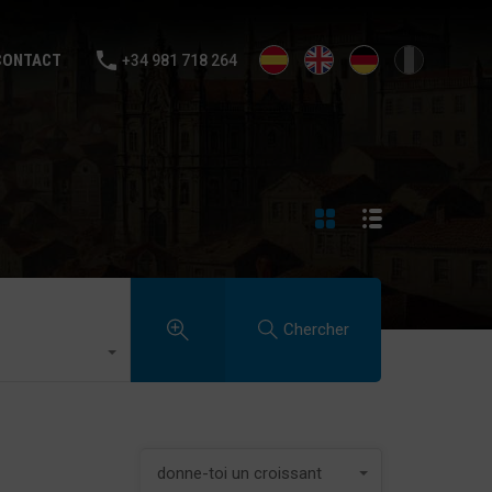
NTE
LOUER
VENDS TA MAISON
BLOG
CONTACT
CONTACT
+34 981 718 264
Chercher
donne-toi un croissant