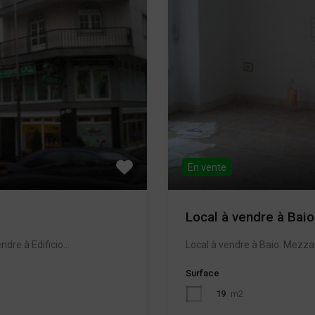
En vente
Local à vendre à Bai
ndre à Edificio…
Local à vendre à Baio. Mezza
Surface
19
m2