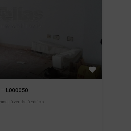
o – L000050
nines à vendre à Edificio…