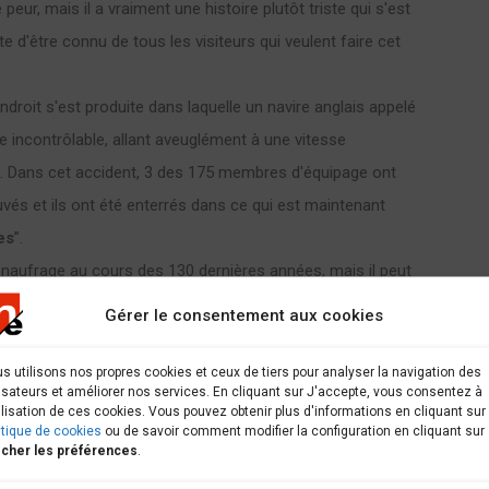
ur, mais il a vraiment une histoire plutôt triste qui s'est
e d'être connu de tous les visiteurs qui veulent faire cet
ndroit s'est produite dans laquelle un navire anglais appelé
ne incontrôlable, allant aveuglément à une vitesse
i. Dans cet accident, 3 des 175 membres d'équipage ont
vés et ils ont été enterrés dans ce qui est maintenant
es
”.
 naufrage au cours des 130 dernières années, mais il peut
rcations dans le passé qui sont inconnues. C'est pourquoi
Gérer le consentement aux cookies
respect en faisant la route des naufrages, et honorer
s utilisons nos propres cookies et ceux de tiers pour analyser la navigation des
lisateurs et améliorer nos services. En cliquant sur J'accepte, vous consentez à
tilisation de ces cookies. Vous pouvez obtenir plus d'informations en cliquant sur
itique de cookies
ou de savoir comment modifier la configuration en cliquant sur
arcours
icher les préférences
.