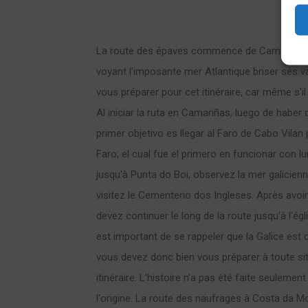
La route des épaves commence de Camariñas à C
voyant l'imposante mer Atlantique briser ses v
vous préparer pour cet itinéraire, car même s'i
Al iniciar la ruta en Camariñas, luego de haber 
primer objetivo es llegar al Faro de Cabo Vilan 
Faro, el cual fue el primero en funcionar con lum
jusqu'à Punta do Boi, observez la mer galicienn
visitez le Cementerio dos Ingleses. Après avo
devez continuer le long de la route jusqu'à l'égl
est important de se rappeler que la Galice est
vous devez donc bien vous préparer à toute si
itinéraire. L'histoire n'a pas été faite seulement
l'origine. La route des naufrages à Costa da M