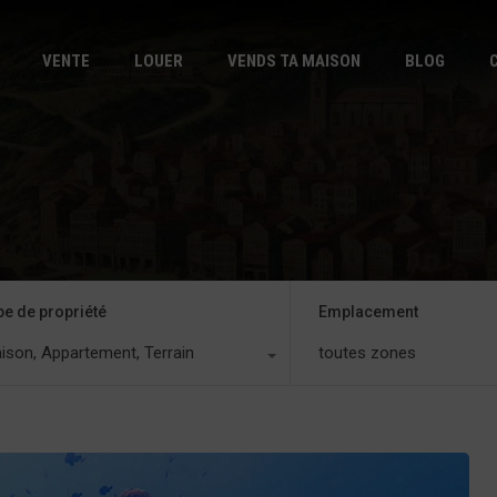
DÉBUT
VE
VENTE
LOUER
VENDS TA MAISON
BLOG
pe de propriété
Emplacement
ison, Appartement, Terrain
toutes zones