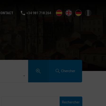
NTE
LOUER
VENDS TA MAISON
BLOG
CONTACT
CONTACT
+34 981 718 264
Chercher