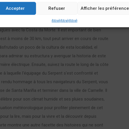
Accepter
Refuser
Afficher les préférenc
{titre}
{titre}
{titre}
amelle, et vous pourrez profiter du plein air tout en
agues avec la Costa da Morte. Il est important de bien
l est à moins de 30 km, tout peut arriver en cours de route.
disfrutado un poco de la cultura de esta localidad, el
para admirar su estructura y averiguar la historia de este
ière électrique. Ensuite, suivez la route le long de la côte
e à laquelle l'équipage du Serpent s'est confronté et
ir rendu hommage à tous les navigateurs du Serpent, vous
ise de Santa Mariña et terminer dans la ville de Camelle. Il
 célèbre pour son climat humide et ses pluies soudaines,
tuation météorologique pour profiter pleinement de cet
 pour la lire, mais pour la vivre et la découvrir depuis
orte montre une autre facette des histoires qui ne sont