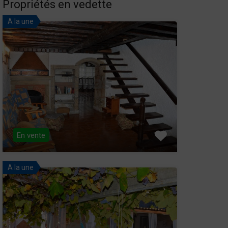
Propriétés en vedette
A la une
En vente
A la une