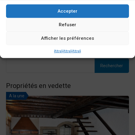
1266
m2
Accepter
Vente
Refuser
Consulter
Afficher les préférences
{titre}
{titre}
{titre}
Rechercher :
Propriétés en vedette
A la une