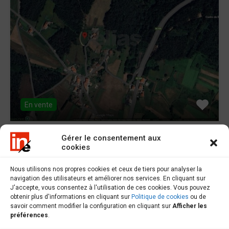
En vente
Gérer le consentement aux
cookies
Terrain à bâtir à vendre à Borneiro -
S000591
Nous utilisons nos propres cookies et ceux de tiers pour analyser la
navigation des utilisateurs et améliorer nos services. En cliquant sur
J'accepte, vous consentez à l'utilisation de ces cookies. Vous pouvez
Terrain à vendre à Borneiro, terrain urbain à Borneiro
obtenir plus d'informations en cliquant sur
Politique de cookies
ou de
avec...
savoir comment modifier la configuration en cliquant sur
Afficher les
préférences
.
Surface