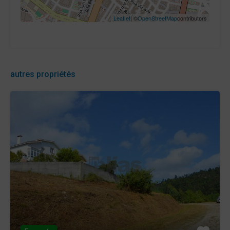
Leaflet
| ©
OpenStreetMap
contributors
autres propriétés