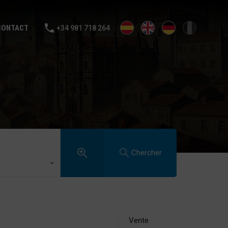
NTE
LOUER
VENDS TA MAISON
BLOG
CONTACT
CONTACT
+34 981 718 264
Chercher
Vente