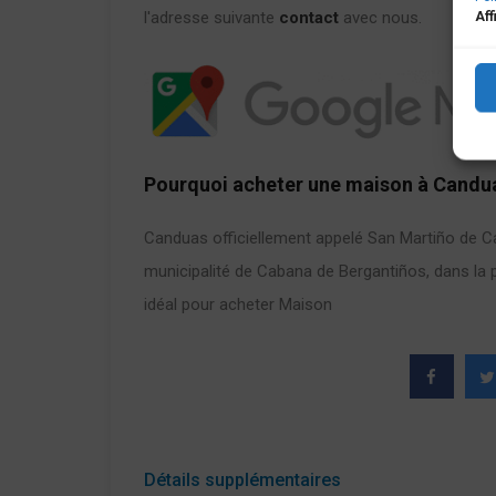
l'adresse suivante
contact
avec nous.
Aff
Pourquoi acheter une maison à Candu
Canduas officiellement appelé San Martiño de Ca
municipalité de Cabana de Bergantiños, dans la 
idéal pour acheter Maison
Détails supplémentaires