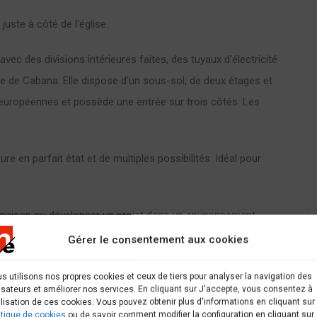
juste à côté de l'église.
vec des divisions intérieures faites, des tuyaux d'électricité
ire de Cabana. Elle dispose d'un sous-sol, de deux étages et
es européennes et possède une entrée sur trois côtés. Les
ure en parfait état et de multiples possibilités. Idéal pour
e maison ou développer un projet dans un environnement
Gérer le consentement aux cookies
s utilisons nos propres cookies et ceux de tiers pour analyser la navigation des
lisateurs et améliorer nos services. En cliquant sur J'accepte, vous consentez à
tilisation de ces cookies. Vous pouvez obtenir plus d'informations en cliquant sur
ur la Maison à vendre à Canduas, veuillez nous contacter à
itique de cookies
ou de savoir comment modifier la configuration en cliquant sur