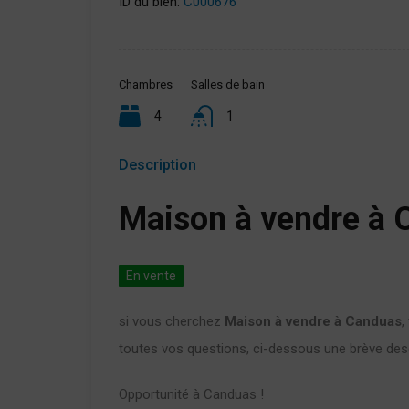
ID du bien:
C000676
Chambres
Salles de bain
4
1
Description
Maison à vendre à 
En vente
si vous cherchez
Maison à vendre à Canduas
,
toutes vos questions, ci-dessous une brève descr
Opportunité à Canduas !