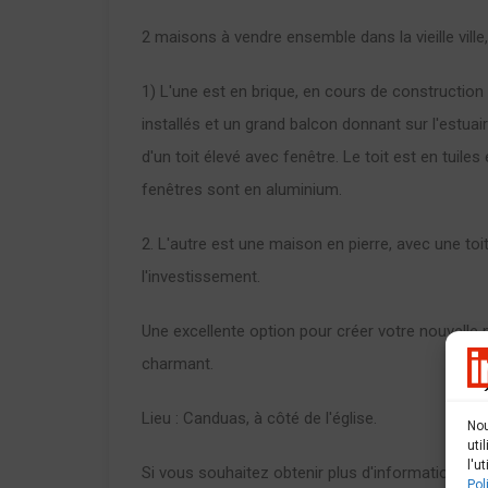
2 maisons à vendre ensemble dans la vieille ville, 
1) L'une est en brique, en cours de construction a
installés et un grand balcon donnant sur l'estua
d'un toit élevé avec fenêtre. Le toit est en tuil
fenêtres sont en aluminium.
2. L'autre est une maison en pierre, avec une toit
l'investissement.
Une excellente option pour créer votre nouvell
charmant.
Lieu : Canduas, à côté de l'église.
Nou
uti
l'u
Si vous souhaitez obtenir plus d'informations s
Pol