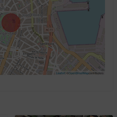
Leaflet
| ©
OpenStreetMap
contributors