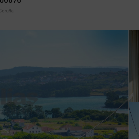
000676
 Coruña