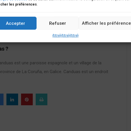
icher les préférences
.
Accepter
Refuser
Afficher les préférenc
{titre}
{titre}
{titre}
as ?
nduas est une paroisse espagnole et un village de la
province de La Coruña, en Galice. Canduas est un endroit