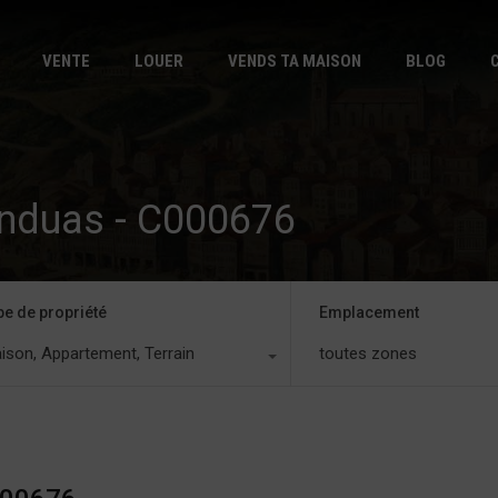
DÉBUT
VE
VENTE
LOUER
VENDS TA MAISON
BLOG
anduas - C000676
pe de propriété
Emplacement
ison, Appartement, Terrain
toutes zones