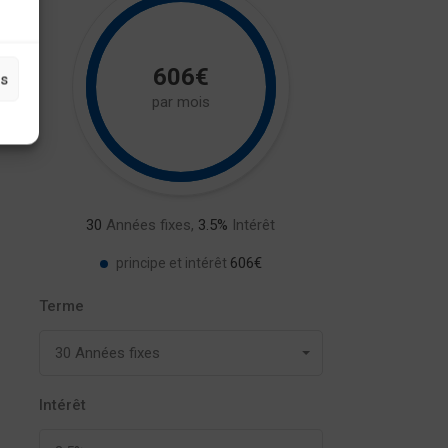
606€
es
par mois
30
Années fixes,
3.5
%
Intérêt
606€
principe et intérêt
Terme
30 Années fixes
Intérêt